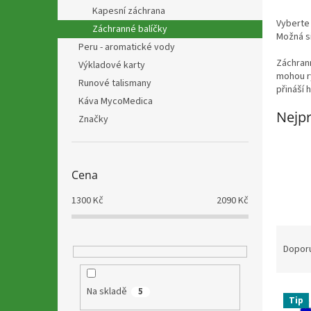
n
Kapesní záchrana
e
Vyberte 
Záchranné balíčky
l
Možná s
Peru - aromatické vody
Záchrann
Výkladové karty
mohou ry
Runové talismany
přináší 
Káva MycoMedica
Nejpr
Značky
Cena
1300
Kč
2090
Kč
Ř
a
Dopor
z
e
V
n
Na skladě
5
Tip
ý
í