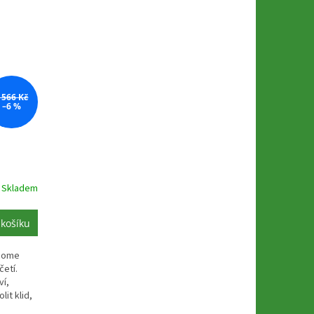
 566 Kč
–6 %
Skladem
 košíku
lcome
četí.
ví,
it klid,