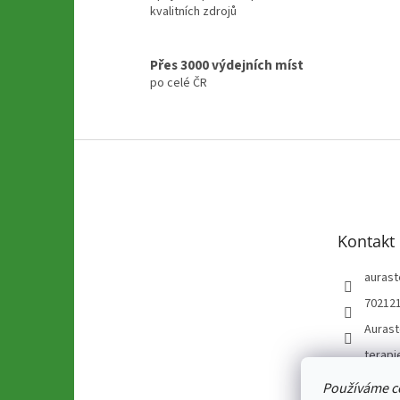
kvalitních zdrojů
Přes 3000 výdejních míst
po celé ČR
Z
á
p
a
t
Kontakt
í
aurast
70212
Auras
terapi
@aura
Používáme c