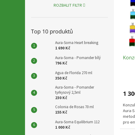
p
p
ROZBALIT FILTR
i
r
s
o
p
d
Top 10 produktů
r
u
o
k
Aura-Soma Heart breaking
d
t
1 690 Kč
u
ů
Konz
k
Aura-Soma - Pomander bílý
796 Kč
t
ů
Agua de Florida 270 ml
350 Kč
Aura-Soma - Pomander
1 30
tyrkysový 2,5ml
230 Kč
Konzul
Colonia de Rosas 70 ml
Aura-S
155 Kč
metoda
Aura-Soma Equilibrium 112
pro em
1 000 Kč
hodino