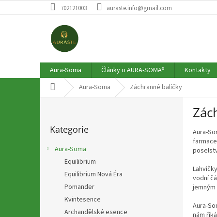
Přejít
702121003
auraste.info@gmail.com
na
obsah
Aura-Soma
Články o AURA-SOMA®
Kontakty
Domů
Aura-Soma
Záchranné balíčky
P
Zác
o
Přeskočit
s
Kategorie
kategorie
Aura-Som
t
farmaceu
r
Aura-Soma
poselstv
a
Equilibrium
n
Lahvičky
Equilibrium Nová Éra
n
vodní čá
í
Pomander
jemným 
p
Kvintesence
Aura-Som
a
Archandělské esence
nám řík