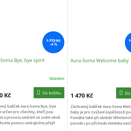
1 772 Kč
1
–4 %
Soma Bye, bye spirit
Aura-Soma Welcome baby
Skladem
Do košíku
Do
0 Kč
1 470 Kč
nný balíček Aura-Soma Bye, bye
Záchranný balíček Aura-Soma We
je určen pro všechny, kteří jsou
baby je pro zvýšení úspěšnosti po
ni u procesu umírání ve svém okolí.
Pomáhá také při období těhotenst
hcete pomoci umírajícímu přejít
porodu i po příchodu miminka nastol
a onen...
harmonii a důvěru...