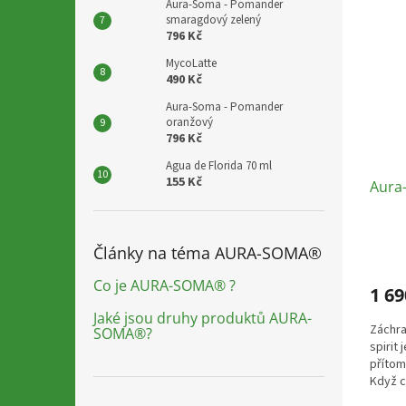
Aura-Soma - Pomander
smaragdový zelený
796 Kč
MycoLatte
490 Kč
Aura-Soma - Pomander
oranžový
796 Kč
Agua de Florida 70 ml
155 Kč
Aura-
Články na téma AURA-SOMA®
Co je AURA-SOMA® ?
1 69
Jaké jsou druhy produktů AURA-
Záchra
SOMA®?
spirit 
přítom
Když c
most n