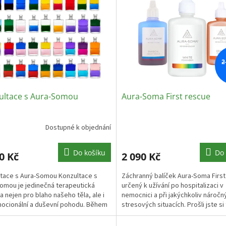
2
ultace s Aura-Somou
Aura-Soma First rescue
Dostupné k objednání
Do košíku
Do 
0 Kč
2 090 Kč
tace s Aura-Somou Konzultace s
Záchranný balíček Aura-Soma Firs
omou je jedinečná terapeutická
určený k užívání po hospitalizaci v
 nejen pro blaho našeho těla, ale i
nemocnici a při jakýchkoliv náročn
ocionální a duševní pohodu. Během
stresových situacích. Prošli jste s
vého sezení...
úrazem? Byli...