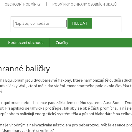
OBCHODNÍ PODMÍNKY
PODMÍNKY OCHRANY OSOBNÍCH ÚDAJŮ
HLEDAT
Hodnocení obchodu
Značky
hranné balíčky
a Equilibrium jsou dvoubarevné flakóny, které harmonizují tělo, duši i du
tka Vicky Wall, která měla dar vidění jemnohmotného pole okolo člověka tzv.
í.
 equilibrium neboli balance jsou základem celého systému Aura-Soma. Tvoří 
st. Při aplikaci se lahvička protřepe, tak aby se obě části promíchali a nás
způsobem ovlivňují energetický systém těla a působí blahodárně na celk
a je vhodným a neinvazivním nástrojem pro seberozvoj. Výběr esence probí
á
"
Jsme barvy, které si volíme."