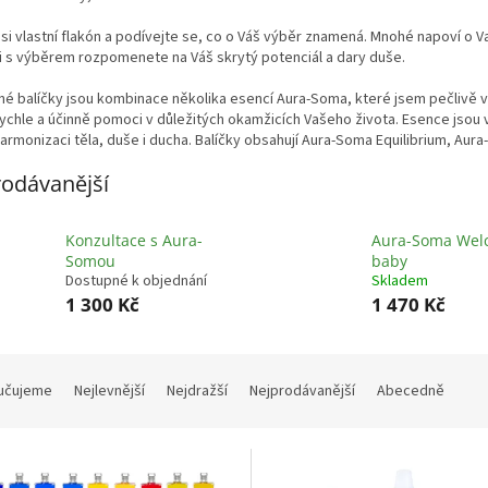
si vlastní flakón a podívejte se, co o Váš výběr znamená. Mnohé napoví o Vaš
i s výběrem rozpomenete na Váš skrytý potenciál a dary duše.
é balíčky jsou kombinace několika esencí Aura-Soma, které jsem pečlivě v
chle a účinně pomoci v důležitých okamžicích Vašeho života. Esence jsou
harmonizaci těla, duše i ducha. Balíčky obsahují Aura-Soma Equilibrium, A
odávanější
Konzultace s Aura-
Aura-Soma Wel
Somou
baby
Dostupné k objednání
Skladem
1 300 Kč
1 470 Kč
učujeme
Nejlevnější
Nejdražší
Nejprodávanější
Abecedně