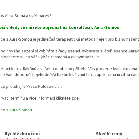
O
v
Vás Aura-Soma a svět barev?
l
á
bší vhledy se můžete objednat na konzultaci s Aura-Somou.
d
a
ce s Aura-Somou je jedinečná terapeutická metoda nejen pro blaho našeho 
c
í
dinového sezení si vybíráte z řady esencí. Vyberete si čtyři esence Aura-So
p
slechnete si, co Váš výběr znamená a co symbolizuje.
r
v
retací barev flakónů a vašeho osobního příběhu Vás provede kvalifikovaná 
k
ce Vám doporučí nejvhodnější flakón k užívání tzn. k aplikaci na určitou část
y
v
ce probíhají v Praze Holešovicích.
ý
p
rvaci termínu a ví
ce informací klikněte zde:
i
s
ace s Aura-Somou
u
Rychlé doručení
Skvělé ceny