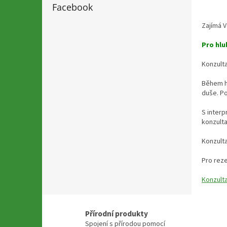
Facebook
Zajímá 
Pro hlu
Konzulta
Během ho
duše. Po
S interp
konzulta
Konzulta
Pro reze
Konzult
Přírodní produkty
Spojení s přírodou pomocí