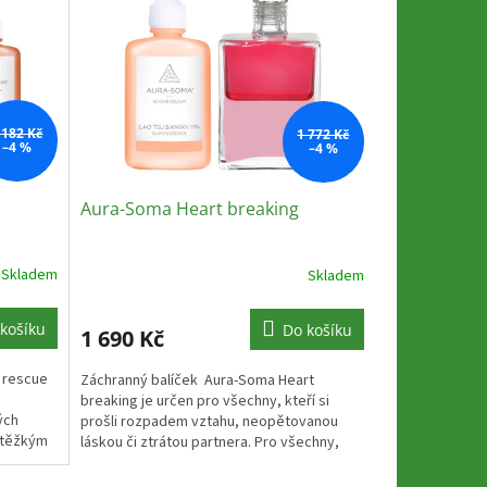
 182 Kč
1 772 Kč
–4 %
–4 %
Aura-Soma Heart breaking
Skladem
Skladem
Průměrné
hodnocení
produktu
košíku
Do košíku
1 690 Kč
je
5,0
t rescue
Záchranný balíček Aura-Soma Heart
z
breaking je určen pro všechny, kteří si
5
ých
prošli rozpadem vztahu, neopětovanou
hvězdiček.
i těžkým
láskou či ztrátou partnera. Pro všechny,
kteří si...