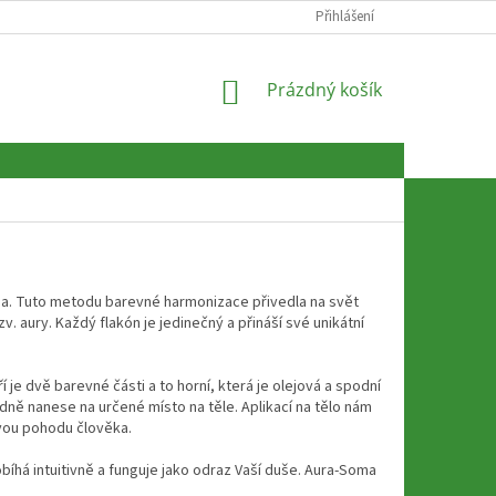
Přihlášení
NÁKUPNÍ
Prázdný košík
KOŠÍK
cha. Tuto metodu barevné harmonizace přivedla na svět
 aury. Každý flakón je jedinečný a přináší své unikátní
je dvě barevné části a to horní, která je olejová a spodní
ledně nanese na určené místo na těle. Aplikací na tělo nám
ovou pohodu člověka.
há intuitivně a funguje jako odraz Vaší duše. Aura-Soma