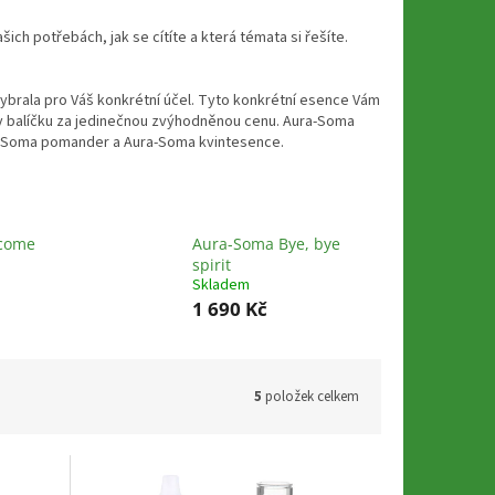
ich potřebách, jak se cítíte a která témata si řešíte.
ybrala pro Váš konkrétní účel. Tyto konkrétní esence Vám
 v balíčku za jedinečnou zvýhodněnou cenu.
Aura-Soma
ura-Soma pomander a Aura-Soma kvintesence.
come
Aura-Soma Bye, bye
spirit
Skladem
1 690 Kč
5
položek celkem