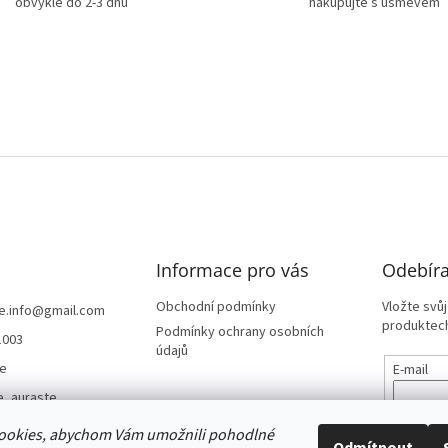
obvykle do 2-3 dnů
nakupujte s úsměvem
Informace pro vás
Odebíra
Obchodní podmínky
Vložte svů
e.info
@
gmail.com
produktech
Podmínky ochrany osobních
1003
údajů
te
E-mail
e_auraste
Vložením
ste.cz
údajů
ookies, abychom Vám umožnili pohodlné