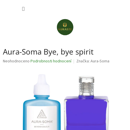
Přejít
NÁKUP
na
obsah
KOŠÍK
Aura-Soma Bye, bye spirit
Průměrné
Neohodnoceno
Podrobnosti hodnocení
Značka:
Aura-Soma
hodnocení
produktu
je
0,0
z
5
hvězdiček.