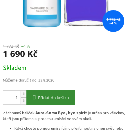
1 772 Kč
–4 %
1 772 Kč
–4 %
1 690 Kč
Měrná
Skladem
cena:
Můžeme doručit do:
13.8.2026
Přidat do košíku
Záchranný balíček
Aura-Soma Bye, bye spirit
je určen pro všechny,
kteří jsou přítomni u procesu umírání ve svém okolí.
Když chcete pomoci umírajícímu přejít most na onen svět nebo