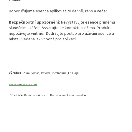
Doporučujeme esence aplikovat 2X denně, ráno a večer.
Bezpečnostní upozornění:
Nevystavujte esence přímému
slunečnímu záření. Vyvarujte se kontaktu s očima. Produkt
nepožívejte vnitřně. Dodržujte postup pro užívání esence a
místa uvedená jak vhodná pro aplikaci.
Výrobce:
Aura-Soma®, Tetford Lincolnshire ,LN9 6QB
www.aura-soma.com
Dovozce:
Barevný svět s.r.o. , Praha, www.barevnysvet.eu
Z
á
p