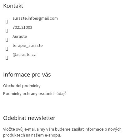
a
Kontakt
t
í
auraste.info
@
gmail.com
702121003
Auraste
terapie_auraste
@auraste.cz
Informace pro vás
Obchodní podmínky
Podmínky ochrany osobních údajů
Odebírat newsletter
Vložte svůj e-mail a my vám budeme zasílat informace o nových
produktech na našem e-shopu.