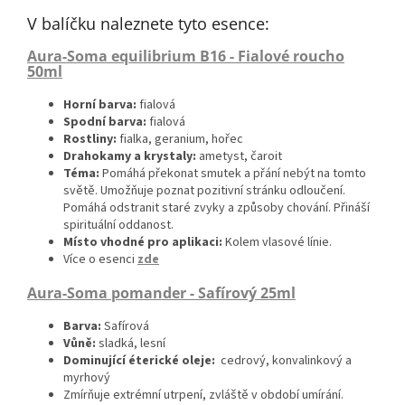
V balíčku naleznete tyto esence:
Aura-Soma
equilibrium B16 - Fialové roucho
50ml
Horní barva:
fialová
Spodní barva:
fialová
Rostliny:
fialka, geranium, hořec
Drahokamy a krystaly:
ametyst, čaroit
Téma:
Pomáhá překonat smutek a přání nebýt na tomto
světě. Umožňuje poznat pozitivní stránku odloučení.
Pomáhá odstranit staré zvyky a způsoby chování. Přináší
spirituální oddanost.
Místo vhodné pro aplikaci:
Kolem vlasové línie.
Více o esenci
zde
Aura-Soma pomander - Safírový 25ml
Barva:
Safírová
Vůně:
sladká, lesní
Dominující éterické oleje:
cedrový, konvalinkový a
myrhový
Zmírňuje extrémní utrpení, zvláště v období umírání.