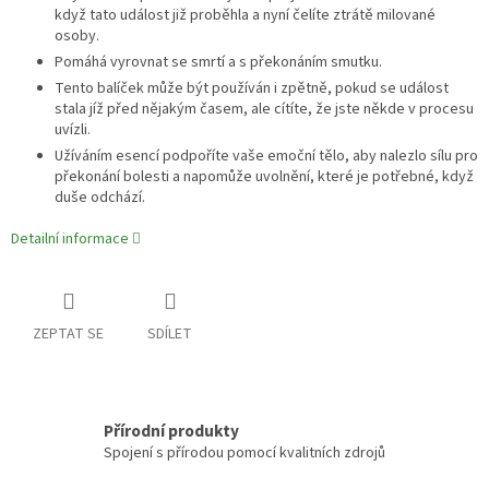
když tato událost již proběhla a nyní čelíte ztrátě milované
osoby.
Pomáhá vyrovnat se smrtí a s překonáním smutku.
Tento balíček může být používán i zpětně, pokud se událost
stala jíž před nějakým časem, ale cítíte, že jste někde v procesu
uvízli.
Užíváním esencí podpoříte vaše emoční tělo, aby nalezlo sílu pro
překonání bolesti a napomůže uvolnění, které je potřebné, když
duše odchází.
Detailní informace
ZEPTAT SE
SDÍLET
Přírodní produkty
Spojení s přírodou pomocí kvalitních zdrojů