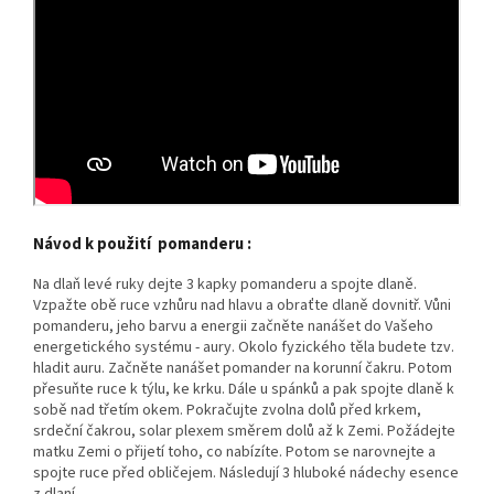
Návod k použití pomanderu :
Na dlaň levé ruky dejte 3 kapky pomanderu a spojte dlaně.
Vzpažte obě ruce vzhůru nad hlavu a obraťte dlaně dovnitř. Vůni
pomanderu, jeho barvu a energii začněte nanášet do Vašeho
energetického systému - aury. Okolo fyzického těla budete tzv.
hladit auru. Začněte nanášet pomander na korunní čakru. Potom
přesuňte ruce k týlu, ke krku. Dále u spánků a pak spojte dlaně k
sobě nad třetím okem. Pokračujte zvolna dolů před krkem,
srdeční čakrou, solar plexem směrem dolů až k Zemi. Požádejte
matku Zemi o přijetí toho, co nabízíte. Potom se narovnejte a
spojte ruce před obličejem. Následují 3 hluboké nádechy esence
z dlaní.