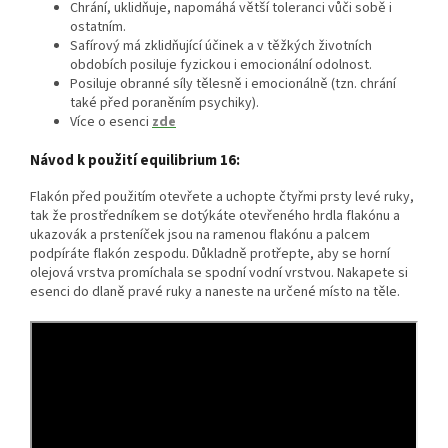
Chrání, uklidňuje, napomáhá větší toleranci vůči sobě i
ostatním.
Safírový má zklidňující účinek a v těžkých životních
obdobích posiluje fyzickou i emocionální odolnost.
Posiluje obranné síly tělesně i emocionálně (tzn. chrání
také před poraněním psychiky).
Více o esenci
zde
Návod k použití equilibrium 16:
Flakón před použitím otevřete a uchopte čtyřmi prsty levé ruky,
tak že prostředníkem se dotýkáte otevřeného hrdla flakónu a
ukazovák a prsteníček jsou na ramenou flakónu a palcem
podpíráte flakón zespodu. Důkladně protřepte, aby se horní
olejová vrstva promíchala se spodní vodní vrstvou. Nakapete si
esenci do dlaně pravé ruky a naneste na určené místo na těle.