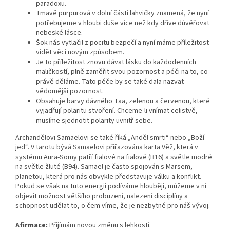
paradoxu.
Tmavě purpurová v dolní části lahvičky znamená, že nyní
potřebujeme v hloubi duše více než kdy dříve důvěřovat
nebeské lásce.
Šok nás vytlačil z pocitu bezpečí a nyní máme příležitost
vidět věci novým způsobem.
Je to příležitost znovu dávat lásku do každodenních
maličkostí, plně zaměřit svou pozornost a péči na to, co
právě děláme. Tato péče by se také dala nazvat
vědomější pozornost.
Obsahuje barvy dávného Taa, zelenou a červenou, které
vyjadřují polaritu stvoření. Chceme-li vnímat celistvě,
musíme sjednotit polarity uvnitř sebe.
Archandělovi Samaelovi se také říká „Anděl smrti“ nebo „Boží
jed“. V tarotu bývá Samaelovi přiřazována karta Věž, která v
systému Aura-Somy patří fialové na fialové (B16) a světle modré
na světle žluté (B94). Samael je často spojován s Marsem,
planetou, která pro nás obvykle představuje válku a konflikt.
Pokud se však na tuto energii podíváme hlouběji, můžeme v ní
objevit možnost většího probuzení, nalezení disciplíny a
schopnost udělat to, o čem víme, že je nezbytné pro náš vývoj.
Afirmace:
Přijímám novou změnu s lehkostí.