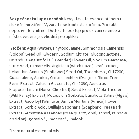
Bezpečnostní upozornění:
Nevystavujte esence přímému
slunečnímu záření. Vyvarujte se kontaktu s očima. Produkt
nepožívejte vnitřně. Dodržujte postup pro užívání esence a
místa uvedená jak vhodná pro aplikaci.
Složení
: Aqua (Water), Phytosqualane, Simmondsia Chinensis
(Jojoba) Seed Oil, Glycerin, Sodium Citrate, Gluconolactone,
Lavandula Angustifolia (Lavender) Flower Oil, Sodium Benzoate,
Citric Acid, Hamamelis Virginiana (Witch Hazel) Leaf Extract,
Helianthus Annuus (Sunflower) Seed Oil, Tocopherol, CI 17200,
Guaiazulene, Alcohol, Croton Lechleri ​​(Dragon's Blood Tree)
Resin Extract, Calcium Gluconate, CI 42090, Aesculus
Hippocastanum (Horse Chestnut) Seed Extract, Viola Tricolor
(Wild Pansy) Extract, Potassium Sorbate, Dunaliella Salina (Algae)
Extract, Ascorbyl Palmitate, Arnica Montana (Arnica) Flower
Extract, Sorbic Acid, Quillaja Saponaria (Soapbark Tree) Bark
Extract Gemstone essences (rose quartz, opal, schorl, rainbow
obsidian), geraniol*, limonene*, linalool*
*from natural essential oils