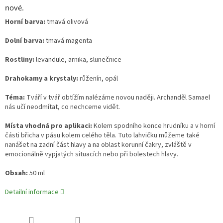
nové.
Horní barva:
tmavá olivová
Dolní barva:
tmavá magenta
Rostliny:
levandule, arnika, slunečnice
Drahokamy a krystaly:
růženín, opál
Téma:
Tváří v tvář obtížím nalézáme novou naději. Archanděl Samael
nás učí neodmítat, co nechceme vidět.
Místa vhodná pro aplikaci:
Kolem spodního konce hrudníku a v horní
části břicha v pásu kolem celého těla. Tuto lahvičku můžeme také
nanášet na zadní část hlavy a na oblast korunní čakry, zvláště v
emocionálně vypjatých situacích nebo při bolestech hlavy.
Obsah:
50 ml
Detailní informace