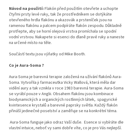
Návod na použití:
Flakón před použitím otevřete a uchopte
čtyřmi prsty levé ruky, tak že prostředníkem se dotýkáte
otevřeného hrdla flakónu a ukazovák a prsteníček jsou na
ramenou flakónu a palcem podpíráte flakón zespodu. Důkladně
protřepte, aby se horní olejová vrstva promíchala se spodní
vodní vrstvou. Nakapete si esenci do dlaně pravé ruky a naneste
na určené místo na těle.
Součástí textu jsou výňatky od Mike Booth.
Co je Aura-Soma ?
Aura-Soma je barevná terapie založená na užívání flakónů Aura-
Soma. Vytvořila ji farmaceutka Vicky Wallová, která měla dar
vidění aury a tak vznikla v roce 1983 barevná terapie. Aura-Soma
se vyrábí pouze v Anglii. Obsahem flakónu jsou kombinace
biodynamických a organických rostlinných látek, spagyrické
kvintesence krystalů a barevné paprsky světla. Každý flakón
přináší jedinečné poselství a zaměřuje se na konkrétní téma.
Aura-Soma funguje jako odraz Vaší duše.
Esence si vybíráte dle
vlastní intuice, neboť vy sami dobře víte, co je pro Vás nejlepší.