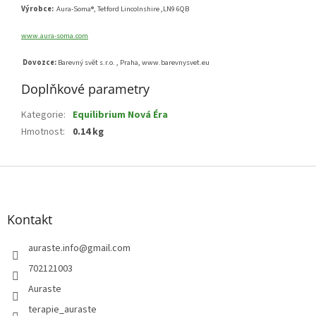
Výrobce:
Aura-Soma®, Tetford Lincolnshire ,LN9 6QB
www.aura-soma.com
Dovozce:
Barevný svět s.r.o. , Praha, www.barevnysvet.eu
Doplňkové parametry
Kategorie
:
Equilibrium Nová Éra
Hmotnost
:
0.14 kg
Z
á
p
a
Kontakt
t
í
auraste.info
@
gmail.com
702121003
Auraste
terapie_auraste