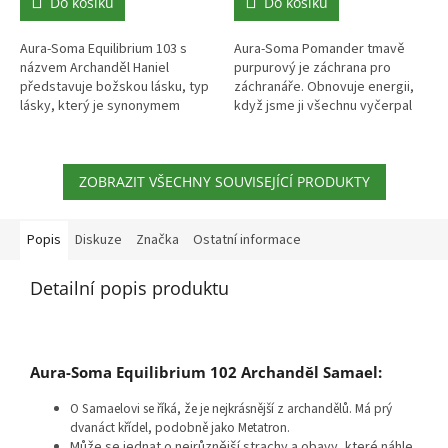
Do košíku
Do košíku
Aura-Soma Equilibrium 103 s
Aura-Soma Pomander tmavě
názvem Archanděl Haniel
purpurový je záchrana pro
představuje božskou lásku, typ
záchranáře. Obnovuje energii,
lásky, který je synonymem
když jsme ji všechnu vyčerpal
milosti. Je také láskou, kterou
při péči pro ostatní.
vkládáme do každodenních
Barva: tmavě purpurová...
maličkostí...
ZOBRAZIT VŠECHNY SOUVISEJÍCÍ PRODUKTY
Popis
Diskuze
Značka
Ostatní informace
Detailní popis produktu
Aura-Soma Equilibrium 102 Archanděl Samael:
O Samaelovi se říká, že je nejkrásnější z archandělů. Má prý
dvanáct křídel, podobně jako Metatron.
Může se jednat o nejrůznější strachy a obavy, které náhle