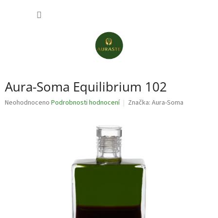
Přejít
NÁKUP
na
obsah
KOŠÍK
Aura-Soma Equilibrium 102
Průměrné
Neohodnoceno
Podrobnosti hodnocení
Značka:
Aura-Soma
hodnocení
produktu
je
0,0
z
5
hvězdiček.