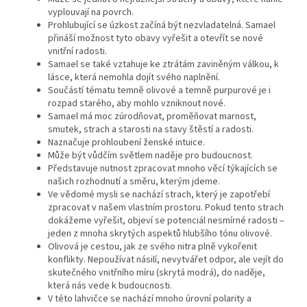
vyplouvají na povrch.
Prohlubující se úzkost začíná být nezvladatelná. Samael
přináší možnost tyto obavy vyřešit a otevřít se nové
vnitřní radosti.
Samael se také vztahuje ke ztrátám zaviněným válkou, k
lásce, která nemohla dojít svého naplnění.
Součástí tématu temně olivové a temně purpurové je i
rozpad starého, aby mohlo vzniknout nové.
Samael má moc zúrodňovat, proměňovat marnost,
smutek, strach a starosti na stavy štěstí a radosti.
Naznačuje prohloubení ženské intuice.
Může být vůdčím světlem naděje pro budoucnost.
Představuje nutnost zpracovat mnoho věcí týkajících se
našich rozhodnutí a směru, kterým jdeme.
Ve vědomé mysli se nachází strach, který je zapotřebí
zpracovat v našem vlastním prostoru. Pokud tento strach
dokážeme vyřešit, objeví se potenciál nesmírné radosti –
jeden z mnoha skrytých aspektů hlubšího tónu olivové.
Olivová je cestou, jak ze svého nitra plně vykořenit
konflikty. Nepoužívat násilí, nevytvářet odpor, ale vejít do
skutečného vnitřního míru (skrytá modrá), do naděje,
která nás vede k budoucnosti.
V této lahvičce se nachází mnoho úrovní polarity a