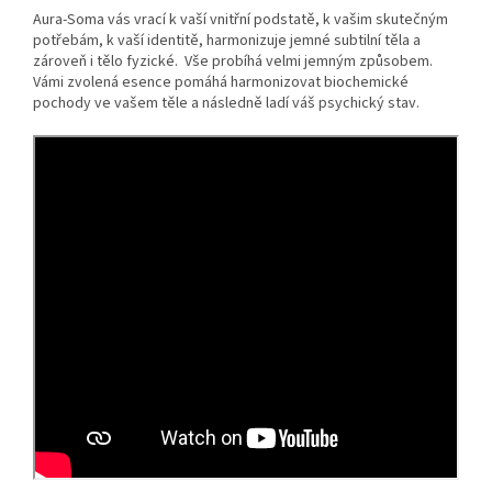
Aura-Soma vás vrací k vaší vnitřní podstatě, k vašim skutečným
potřebám, k vaší identitě, harmonizuje jemné subtilní těla a
zároveň i tělo fyzické. Vše probíhá velmi jemným způsobem.
Vámi zvolená esence pomáhá harmonizovat biochemické
pochody ve vašem těle a následně ladí váš psychický stav.