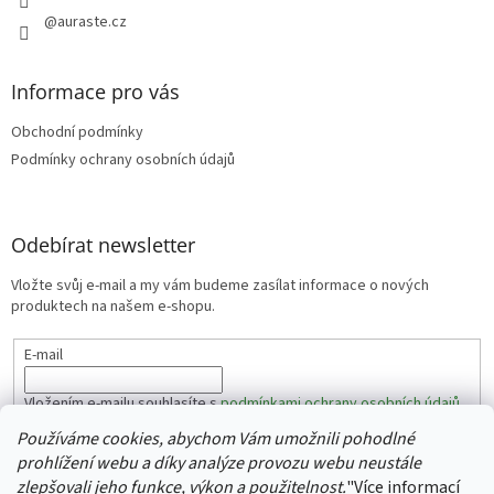
@auraste.cz
Informace pro vás
Obchodní podmínky
Podmínky ochrany osobních údajů
Odebírat newsletter
Vložte svůj e-mail a my vám budeme zasílat informace o nových
produktech na našem e-shopu.
E-mail
Vložením e-mailu souhlasíte s
podmínkami ochrany osobních údajů
Používáme cookies, abychom Vám umožnili pohodlné
PŘIHLÁSIT SE
prohlížení webu a díky analýze provozu webu neustále
zlepšovali jeho funkce, výkon a použitelnost.
"
Více informací