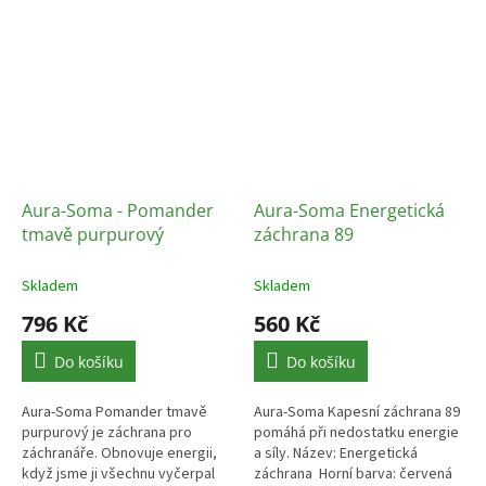
Aura-Soma - Pomander
Aura-Soma Energetická
tmavě purpurový
záchrana 89
Skladem
Skladem
796 Kč
560 Kč
Do košíku
Do košíku
Aura-Soma Pomander tmavě
Aura-Soma Kapesní záchrana 89
purpurový je záchrana pro
pomáhá při nedostatku energie
záchranáře. Obnovuje energii,
a síly. Název: Energetická
když jsme ji všechnu vyčerpal
záchrana Horní barva: červená