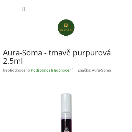
Přejít
NÁKUP
na
obsah
KOŠÍK
Aura-Soma - tmavě purpurová
2,5ml
Průměrné
Neohodnoceno
Podrobnosti hodnocení
Značka:
Aura-Soma
hodnocení
produktu
je
0,0
z
5
hvězdiček.