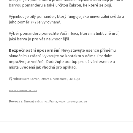
barvou pomanderu a také určitou čakrou, ke které se pojí.
Výjimkou je bílý pomander, který funguje jako univerzální světlo a
jeho poměr 7×7 je vyrovnaný.
Výběr pomanderu ponechte Vaší intuici, která instinktivně určí,
jaká barva je pro Vás nejvhodnější.
Bezpečnostní upozornění:
Nevystavujte esence přímému
slunečnímu záření. Vyvarujte se kontaktu s očima. Produkt
nepožívejte vnitřně. Dodržujte postup pro užívání esence a
místa uvedená jak vhodná pro aplikaci.
Výrobce:
Aura-Soma®,
Tetford Lincolnshire ,
LN9 6QB
www.aura-soma.com
Dovozce:
Barevný svět s.r.o.,
Praha,
www.barevnysvet.eu
Z
á