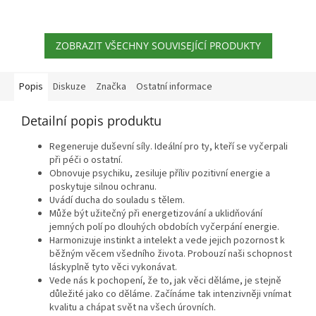
při péči pro ostatní.
Spodní barva: tmavá magenta...
Barva: tmavě purpurová...
ZOBRAZIT VŠECHNY SOUVISEJÍCÍ PRODUKTY
Popis
Diskuze
Značka
Ostatní informace
Detailní popis produktu
Regeneruje duševní síly. Ideální pro ty, kteří se vyčerpali
při péči o ostatní.
Obnovuje psychiku, zesiluje příliv pozitivní energie a
poskytuje silnou ochranu.
Uvádí ducha do souladu s tělem.
Může být užitečný při energetizování a uklidňování
jemných polí po dlouhých obdobích vyčerpání energie.
Harmonizuje instinkt a intelekt a vede jejich pozornost k
běžným věcem všedního života. Probouzí naši schopnost
láskyplně tyto věci vykonávat.
Vede nás k pochopení, že to, jak věci děláme, je stejně
důležité jako co děláme. Začínáme tak intenzivněji vnímat
kvalitu a chápat svět na všech úrovních.