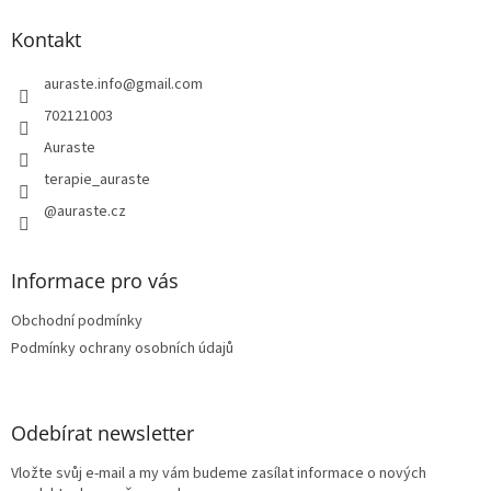
p
a
Kontakt
t
í
auraste.info
@
gmail.com
702121003
Auraste
terapie_auraste
@auraste.cz
Informace pro vás
Obchodní podmínky
Podmínky ochrany osobních údajů
Odebírat newsletter
Vložte svůj e-mail a my vám budeme zasílat informace o nových