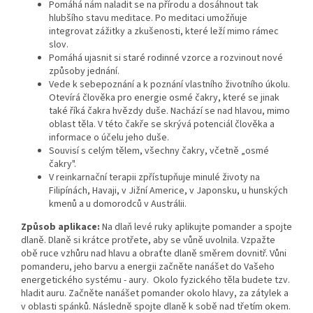
Pomáhá nám naladit se na přírodu a dosáhnout tak
hlubšího stavu meditace. Po meditaci umožňuje
integrovat zážitky a zkušenosti, které leží mimo rámec
slov.
Pomáhá ujasnit si staré rodinné vzorce a rozvinout nové
způsoby jednání.
Vede k sebepoznání a k poznání vlastního životního úkolu.
Otevírá člověka pro energie osmé čakry, které se jinak
také říká čakra hvězdy duše. Nachází se nad hlavou, mimo
oblast těla. V této čakře se skrývá potenciál člověka a
informace o účelu jeho duše.
Souvisí s celým tělem, všechny čakry, včetně „osmé
čakry".
V reinkarnační terapii zpřístupňuje minulé životy na
Filipínách, Havaji, v Již
ní Americe, v Japonsku, u hunských
kmenů a u domorodců v Austrálii.
Způsob aplikace:
Na dlaň levé ruky aplikujte pomander a spojte
dlaně. Dlaně si krátce protřete, aby se vůně uvolnila. Vzpažte
obě ruce vzhůru nad hlavu a obraťte dlaně směrem dovnitř. Vůni
pomanderu, jeho barvu a energii začněte nanášet do Vašeho
energetického systému - aury. Okolo fyzického těla budete tzv.
hladit auru. Začněte nanášet pomander okolo hlavy, za zátylek a
v oblasti spánků. Následně spojte dlaně k sobě nad třetím okem.