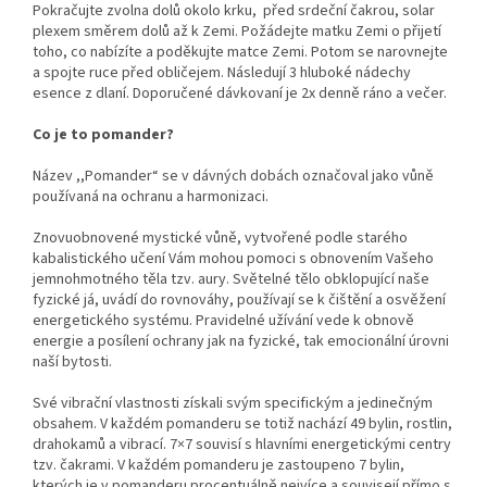
Pokračujte zvolna dolů okolo krku, před srdeční čakrou, solar
plexem směrem dolů až k Zemi. Požádejte matku Zemi o přijetí
toho, co nabízíte a poděkujte matce Zemi. Potom se narovnejte
a spojte ruce před obličejem. Následují 3 hluboké nádechy
esence z dlaní. Doporučené dávkovaní je 2x denně ráno a večer.
Co je to pomander?
Název ,,Pomander“ se v dávných dobách označoval jako vůně
používaná na ochranu a harmonizaci.
Znovuobnovené mystické vůně, vytvořené podle starého
kabalistického učení Vám mohou pomoci s obnovením Vašeho
jemnohmotného těla tzv. aury. Světelné tělo obklopující naše
fyzické já, uvádí do rovnováhy, používají se k čištění a osvěžení
energetického systému. Pravidelné užívání vede k obnově
energie a posílení ochrany jak na fyzické, tak emocionální úrovni
naší bytosti.
Své vibrační vlastnosti získali svým specifickým a jedinečným
obsahem. V každém pomanderu se totiž nachází 49 bylin, rostlin,
drahokamů a vibrací. 7×7 souvisí s hlavními energetickými centry
tzv. čakrami. V každém pomanderu je zastoupeno 7 bylin,
kterých je v pomanderu procentuálně nejvíce a souvisejí přímo s