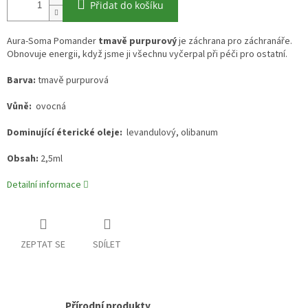
Přidat do košíku
Aura-Soma Pomander
tmavě purpurový
je záchrana pro záchranáře.
Obnovuje energii, když jsme ji všechnu vyčerpal při péči pro ostatní.
Barva:
t
mavě purpurová
Vůně:
ovocná
Dominující éterické oleje:
levandulový, olibanum
Obsah:
2,5ml
Detailní informace
ZEPTAT SE
SDÍLET
Přírodní produkty