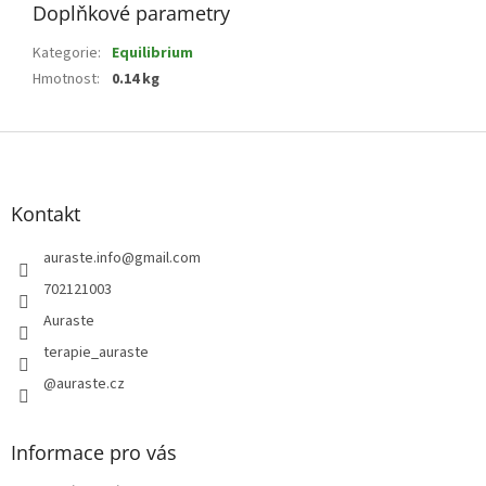
Doplňkové parametry
Kategorie
:
Equilibrium
Hmotnost
:
0.14 kg
Z
á
p
a
Kontakt
t
í
auraste.info
@
gmail.com
702121003
Auraste
terapie_auraste
@auraste.cz
Informace pro vás