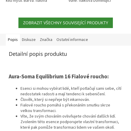
klid mysli. Barva: fialová
Vůně: fialková Dominující
Vůně: fialková Dominující
éterické oleje: růžový,...
éterické...
ZOBRAZIT VŠECHNY SOUVISEJÍCÍ PRODUKTY
Popis
Diskuze
Značka
Ostatní informace
Detailní popis produktu
Aura-Soma Equilibrium 16 Fialové roucho:
Esenci si mohou vybírat lidé, kteří potlačují sami sebe, cítí
nedostatek radosti a mají tendenci k sebeničení.
Člověk, který si nepřeje být inkarnován.
Fialové roucho pomáhá s překonáním smutku skrze
velkou transformaci.
Víte, že svým chováním ovlivňujete chování dalších lidí.
Zvolením této esence podporujete vlastní transformaci,
které pak pomůže transformaci lidem ve vašem okolí.