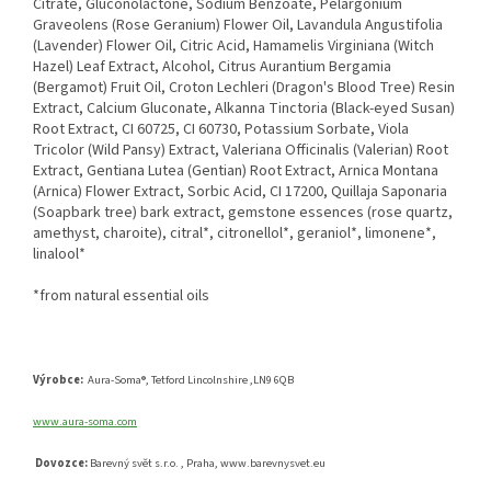
Citrate, Gluconolactone, Sodium Benzoate, Pelargonium
Graveolens (Rose Geranium) Flower Oil, Lavandula Angustifolia
(Lavender) Flower Oil, Citric Acid, Hamamelis Virginiana (Witch
Hazel) Leaf Extract, Alcohol, Citrus Aurantium Bergamia
(Bergamot) Fruit Oil, Croton Lechleri ​​(Dragon's Blood Tree) Resin
Extract, Calcium Gluconate, Alkanna Tinctoria (Black-eyed Susan)
Root Extract, CI 60725, CI 60730, Potassium Sorbate, Viola
Tricolor (Wild Pansy) Extract, Valeriana Officinalis (Valerian) Root
Extract, Gentiana Lutea (Gentian) Root Extract, Arnica Montana
(Arnica) Flower Extract, Sorbic Acid, CI 17200, Quillaja Saponaria
(Soapbark tree) bark extract, gemstone essences (rose quartz,
amethyst, charoite), citral*, citronellol*, geraniol*, limonene*,
linalool*
*from natural essential oils
Výrobce:
Aura-Soma®, Tetford Lincolnshire ,LN9 6QB
www.aura-soma.com
Dovozce:
Barevný svět s.r.o. , Praha, www.barevnysvet.eu