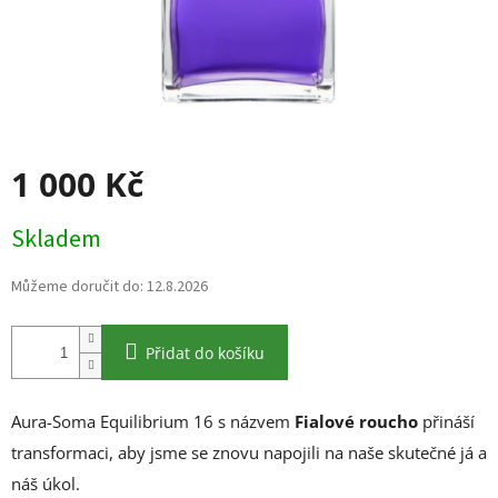
1 000 Kč
Měrná
Skladem
cena:
Můžeme doručit do:
12.8.2026
Přidat do košíku
Aura-Soma Equilibrium 16 s názvem
Fialové roucho
přináší
transformaci, aby jsme se znovu napojili na naše skutečné já a
náš úkol.