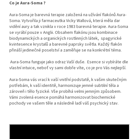
Co je Aura-Soma ?
Aura-Soma je barevná terapie založená na užívání flakónů Aura-
Soma. Vytvořila ji farmaceutka Vicky Wallová, která měla dar
vidění aury a tak vznikla v roce 1983 barevná terapie. Aura-Soma
se vyrábí pouze v Anglii. Obsahem flakónu jsou kombinace
biodynamických a organických rostlinných látek, spagyrické
kvintesence krystalů a barevné paprsky světla. Každý flakón
přináší jedinečné poselství a zaměřuje se na konkrétní téma.
Aura-Soma funguje jako odraz Vaší duše.
Esence si vybíráte dle
vlastní intuice, neboť vy sami dobře víte, co je pro Vás nejlepší.
Aura-Soma vás vrací k vaší vnitřní podstatě, k vašim skutečným
potřebám, k vaší identitě, harmonizuje jemné subtilní těla a
zároveň i tělo fyzické. Vše probíhá velmi jemným způsobem.
Vámi zvolená esence pomáhá harmonizovat biochemické
pochody ve vašem těle a následně ladí váš psychický stav.