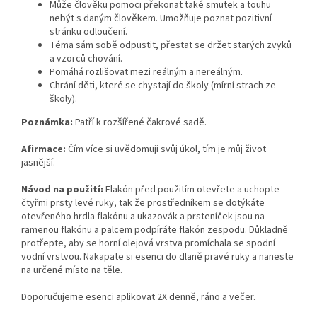
Může člověku pomoci překonat také smutek a touhu
nebýt s daným člověkem. Umožňuje poznat pozitivní
stránku odloučení.
Téma sám sobě odpustit, přestat se držet starých zvyků
a vzorců chování.
Pomáhá rozlišovat mezi reálným a nereálným.
Chrání děti, které se chystají do školy (mírní strach ze
školy).
Poznámka:
Patří k rozšířené čakrové sadě.
Afirmace:
Čím více si uvědomuji svůj úkol, tím je můj život
jasnější.
Návod na použití:
Flakón před použitím otevřete a uchopte
čtyřmi prsty levé ruky, tak že prostředníkem se dotýkáte
otevřeného hrdla flakónu a ukazovák a prsteníček jsou na
ramenou flakónu a palcem podpíráte flakón zespodu. Důkladně
protřepte, aby se horní olejová vrstva promíchala se spodní
vodní vrstvou. Nakapate si esenci do dlaně pravé ruky a naneste
na určené místo na těle.
Doporučujeme esenci aplikovat 2X denně, ráno a večer.