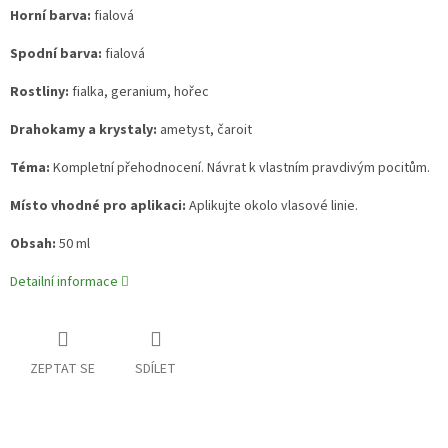
Horní barva:
fialová
Spodní barva:
fialová
Rostliny:
fialka, geranium, hořec
Drahokamy a krystaly:
ametyst, čaroit
Téma:
Kompletní přehodnocení. Návrat k vlastním pravdivým pocitům.
Místo vhodné pro aplikaci:
Aplikujte okolo vlasové linie.
Obsah:
50 ml
Detailní informace
ZEPTAT SE
SDÍLET