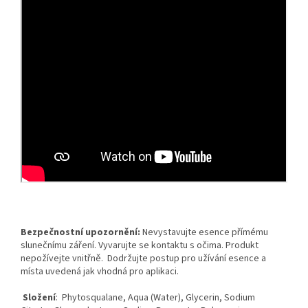
Bezpečnostní upozornění:
Nevystavujte esence přímému
slunečnímu záření. Vyvarujte se kontaktu s očima. Produkt
nepožívejte vnitřně. Dodržujte postup pro užívání esence a
místa uvedená jak vhodná pro aplikaci.
Složení
:
Phytosqualane, Aqua (Water), Glycerin, Sodium