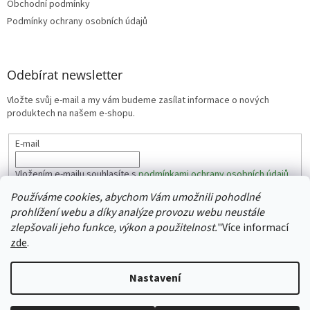
Obchodní podmínky
Podmínky ochrany osobních údajů
Odebírat newsletter
Vložte svůj e-mail a my vám budeme zasílat informace o nových
produktech na našem e-shopu.
E-mail
Vložením e-mailu souhlasíte s
podmínkami ochrany osobních údajů
Používáme cookies, abychom Vám umožnili pohodlné
PŘIHLÁSIT SE
prohlížení webu a díky analýze provozu webu neustále
zlepšovali jeho funkce, výkon a použitelnost.
"
Více informací
zde
.
Vytvořil Shoptet
Nastavení
Copyright 2026
Auraste
. Všechna práva vyhrazena.
Upravit