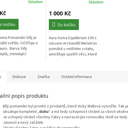
Skladem
Skladem
rné
Průměrné
cení
hodnocení
 Kč
1 000 Kč
ktu
produktu
je
5,0
o košíku
Do košíku
z
5
oma Pomander bílý je
Aura-Soma Equilibrium 100 s
ček.
hvězdiček.
zální světlo. Očišťuje a
názvem Archanděl Metatron
auru. Barva: bílý
pomáhá s vnitřními vztahy,
eplá, stimulující
umožňuje spatřit věci, které
jící éterické oleje:
jsou pro nás nejtěžší a mohou
,...
blokovat naše vnitřní
uvědomění....
s
Diskuze
Značka
Ostatní informace
ailní popis produktu
Bílý pomander byl prvním z produktů, které Vicky Wallová vytvořila. Tak j
obsahuje kompletní „
duhu
“ a má tedy schopnost chránit za všech okolno
Je schopný chránit všechny čakry a navracet jim rovnováhu. Hodí se ted
Jasnost a nový začátek.