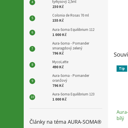
tyrkysový 2,5ml
230 Kč
Colonia de Rosas 70 ml
155 Kč
Aura-Soma Equilibrium 112
1 000 Kč
Aura-Soma - Pomander
smaragdový zelený
796 Kč
Souvi
MycoLatte
490 Kč
Tip
Aura-Soma - Pomander
oranžový
796 Kč
Aura-Soma Equilibrium 123
1 000 Kč
Aura
bílý
Články na téma AURA-SOMA®