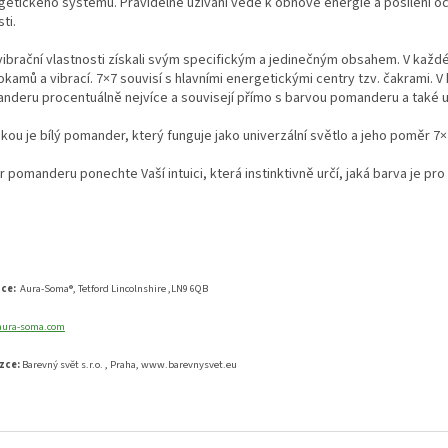
getického systému. Pravidelné užívání vede k obnově energie a posílení och
ti.
vibrační vlastnosti získali svým specifickým a jedinečným obsahem. V každé
okamů a vibrací. 7×7 souvisí s hlavními energetickými centry tzv. čakrami. 
nderu procentuálně nejvíce a souvisejí přímo s barvou pomanderu a také ur
kou je bílý pomander, který funguje jako univerzální světlo a jeho poměr 7×
 pomanderu ponechte Vaší intuici, která instinktivně určí, jaká barva je pro
bce:
Aura-Soma®, Tetford Lincolnshire ,LN9 6QB
ura-soma.com
zce:
Barevný svět s.r.o. , Praha, www.barevnysvet.eu