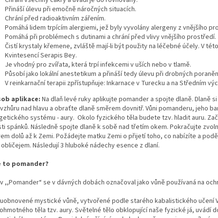
Chrání všechny čakry a uvádí je do rovnováhy.
Přináší úlevu při emočně náročných situacích.
Chrání před radioaktivním zářením.
Pomáhá lidem trpícím alergiemi, jež byly vyvolány alergeny z vnějšího prost
Pomáhá při problémech s dutinami a chrání před vlivy vnějšího prostředí.
Čistí krystaly křemene, zvláště mají-li být použity na léčebné účely. V té
Kvintesencí Serapis Bey.
Je vhodný pro zvířata, která trpí infekcemi v uších nebo v tlamě.
Působí jako lokální anestetikum a přináší tedy úlevu při drobných poraně
V reinkarnační terapii zpřístupňuje: Inkarnace v Turecku a na Středním vý
ob aplikace:
Na dlaň levé ruky aplikujte pomander a spojte dlaně. Dlaně si
 vzhůru nad hlavu a obraťte dlaně směrem dovnitř. Vůni pomanderu, jeho ba
getického systému - aury. Okolo fyzického těla budete tzv. hladit auru. Za
sti spánků. Následně spojte dlaně k sobě nad třetím okem. Pokračujte zvoln
em dolů až k Zemi. Požádejte matku Zemi o přijetí toho, co nabízíte a pod
 obličejem. Následují 3 hluboké nádechy esence z dlaní.
e to pomander?
v ,,Pomander“ se v dávných dobách označoval jako vůně používaná na ochr
uobnovené mystické vůně, vytvořené podle starého kabalistického učen
hmotného těla tzv. aury. Světelné tělo obklopující naše fyzické já, uvádí d