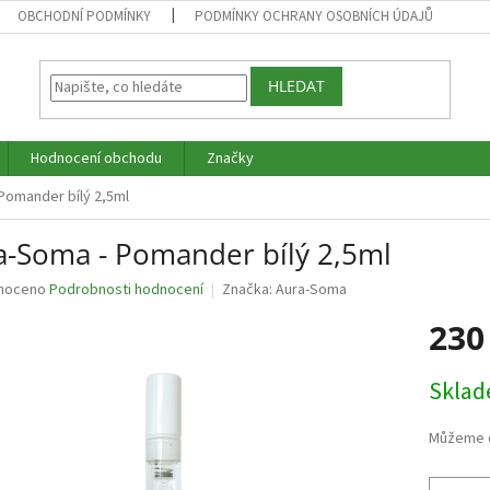
OBCHODNÍ PODMÍNKY
PODMÍNKY OCHRANY OSOBNÍCH ÚDAJŮ
HLEDAT
Hodnocení obchodu
Značky
Pomander bílý 2,5ml
a-Soma - Pomander bílý 2,5ml
né
noceno
Podrobnosti hodnocení
Značka:
Aura-Soma
ní
230
u
Měrná
Skla
cena:
ek.
Můžeme d