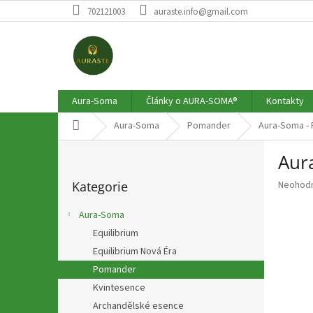
Přejít
702121003
auraste.info@gmail.com
na
obsah
Aura-Soma
Články o AURA-SOMA®
Kontakty
Domů
Aura-Soma
Pomander
Aura-Soma - 
P
Aur
o
Přeskočit
s
Průměr
Kategorie
Neohod
kategorie
t
hodnoce
r
produkt
Aura-Soma
a
je
Equilibrium
n
0,0
z
Equilibrium Nová Éra
n
5
í
Pomander
hvězdič
p
Kvintesence
a
Archandělské esence