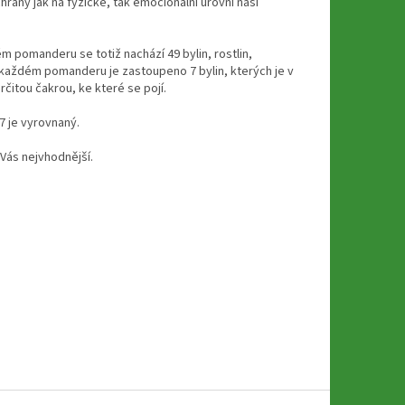
rany jak na fyzické, tak emocionální úrovni naší
m pomanderu se totiž nachází 49 bylin, rostlin,
V každém pomanderu je zastoupeno 7 bylin, kterých je v
čitou čakrou, ke které se pojí.
7 je vyrovnaný.
 Vás nejvhodnější.