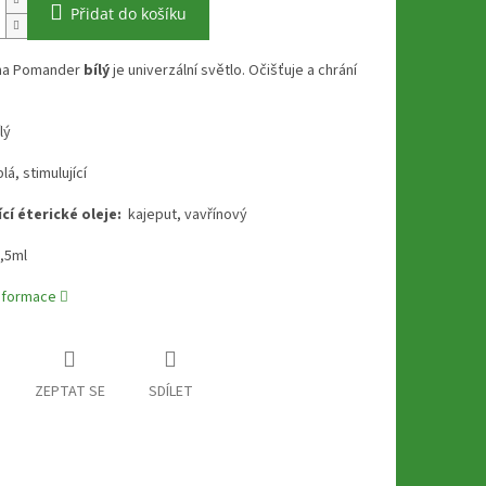
Přidat do košíku
ma Pomander
bílý
je univerzální světlo. Očišťuje a chrání
ílý
lá, stimulující
cí éterické oleje:
kajeput, vavřínový
,5ml
informace
ZEPTAT SE
SDÍLET