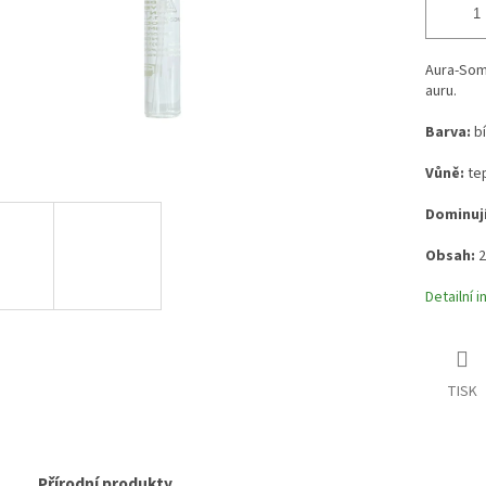
Aura-So
auru.
Barva:
b
Vůně:
tep
Dominují
Obsah:
2
Detailní 
TISK
Přírodní produkty