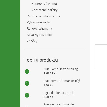
n
Kapesní záchrana
e
Záchranné balíčky
l
Peru - aromatické vody
Výkladové karty
Runové talismany
Káva MycoMedica
Značky
Top 10 produktů
Aura-Soma Heart breaking
1 690 Kč
Aura-Soma - Pomander bílý
796 Kč
Agua de Florida 270 ml
350 Kč
Aura-Soma - Pomander