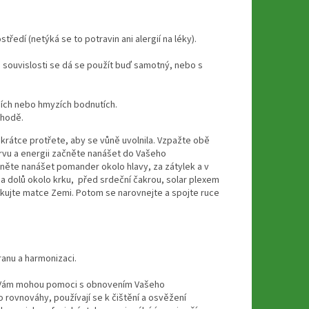
ředí (netýká se to potravin ani alergií na léky).
to souvislosti se dá se použít buď samotný, nebo s
ních nebo hmyzích bodnutích.
chodě.
 krátce protřete, aby se vůně uvolnila. Vzpažte obě
rvu a energii začněte nanášet do Vašeho
čněte nanášet pomander okolo hlavy, za zátylek a v
a dolů okolo krku, před srdeční čakrou, solar plexem
ěkujte matce Zemi. Potom se narovnejte a spojte ruce
anu a harmonizaci.
í Vám mohou pomoci s obnovením Vašeho
o rovnováhy, používají se k čištění a osvěžení