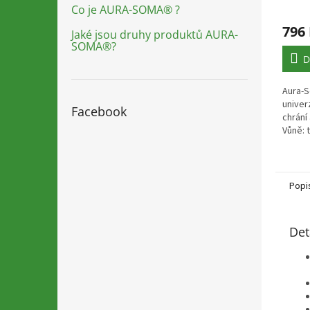
Průmě
Co je AURA-SOMA® ?
hodno
796
produ
Jaké jsou druhy produktů AURA-
SOMA®?
je
5,0
D
z
5
Aura-S
hvězdi
univer
Facebook
chrání 
Vůně: t
Dominu
kajeput
Popi
Det