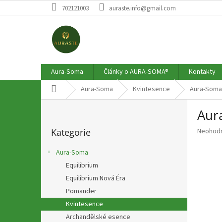
Přejít
702121003
auraste.info@gmail.com
na
obsah
Aura-Soma
Články o AURA-SOMA®
Kontakty
Domů
Aura-Soma
Kvintesence
Aura-Soma 
P
Aur
o
Přeskočit
s
Průměr
Kategorie
Neohod
kategorie
t
hodnoce
r
produkt
Aura-Soma
a
je
Equilibrium
n
0,0
z
Equilibrium Nová Éra
n
5
í
Pomander
hvězdič
p
Kvintesence
a
Archandělské esence