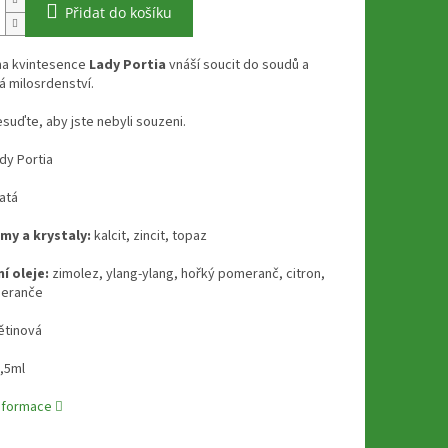
Přidat do košíku
a kvintesence
Lady Portia
vnáší soucit do soudů a
 milosrdenství.
suďte, aby jste nebyli souzeni.
dy Portia
latá
my a krystaly:
kalcit, zincit, topaz
í oleje:
zimolez, ylang-ylang, hořký pomeranč, citron,
meranče
ětinová
,5ml
informace