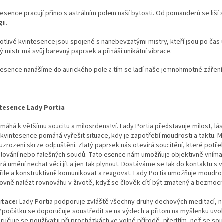
esence pracují přímo s astrálním polem naší bytosti. Od pomanderů se liší s
ii.
otlivé kvintesence jsou spojené s nanebevzatými mistry, kteří jsou po čas u
ý mistr má svůj barevný paprsek a přináší unikátní vibrace.
tesence nanášíme do aurického pole a tím se ladí naše jemnohmotné záření
tesence Lady Portia
máhá k většímu soucitu a milosrdenství. Lady Portia představuje milost, lá
 kvintesence pomáhá vyřešit situace, kdy je zapotřebí moudrosti a taktu. Mi
uzrození skrze odpuštění. Zlatý paprsek nás otevírá soucítění, které potřeb
lování nebo falešných soudů. Tato esence nám umožňuje objektivně vníma
írá umění nechat věci jít a jen tak plynout. Dostáváme se tak do kontaktu s
řile a konstruktivně komunikovat a reagovat. Lady Portia umožňuje moudrost
ovně nalézt rovnováhu v životě, když se člověk cítí být zmatený a bezmoc
itace:
Lady Portia podporuje zvláště všechny druhy dechových meditací, na
 Zpočátku se doporučuje soustředit se na výdech a přitom na myšlenku uvol
ručuje se používat ji při procházkách ve volné přírodě, předtím, než se s