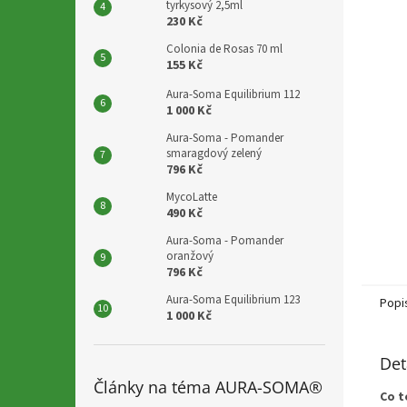
tyrkysový 2,5ml
230 Kč
Colonia de Rosas 70 ml
155 Kč
Aura-Soma Equilibrium 112
1 000 Kč
Aura-Soma - Pomander
smaragdový zelený
796 Kč
MycoLatte
490 Kč
Aura-Soma - Pomander
oranžový
796 Kč
Aura-Soma Equilibrium 123
Popi
1 000 Kč
Det
Články na téma AURA-SOMA®
Co t