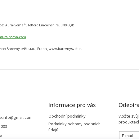
ce: Aura-Soma®, Tetford Lincolnshire ,LN9 6QB
aura-soma.com
ce: Barevný svět s.r.o. , Praha, www.barevnysvet.eu
Informace pro vás
Odebíra
Obchodní podmínky
Vložte svů
e.info
@
gmail.com
produktech
Podmínky ochrany osobních
1003
údajů
te
E-mail