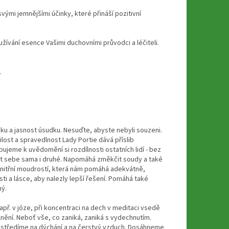
vými jemnějšími účinky, které přináší pozitivní
žívání esence Vašimi duchovními průvodci a léčiteli.
.
sku a jasnost úsudku. Nesuďte, abyste nebyli souzeni.
lost a spravedlnost Lady Portie dává příslib
ujeme k uvědomění si rozdílnosti ostatních lidí - bez
t sebe sama i druhé. Napomáhá změkčit soudy a také
 vnitřní moudrostí, která nám pomáhá adekvátně,
i a lásce, aby nalezly lepší řešení. Pomáhá také
ný.
př. v józe, při koncentraci na dech v meditaci vsedě
nění. Neboť vše, co zaniká, zaniká s vydechnutím.
oustředíme na dýchání a na čerstvý vzduch. Dosáhneme