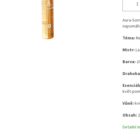
Aura-Som
napomáhá
Téma:
Ne
Mistr:
La
Barva:
z
Drahoka
Esenciáln
květ po
Vůně:
kv
Obsah:
2
Detailní 