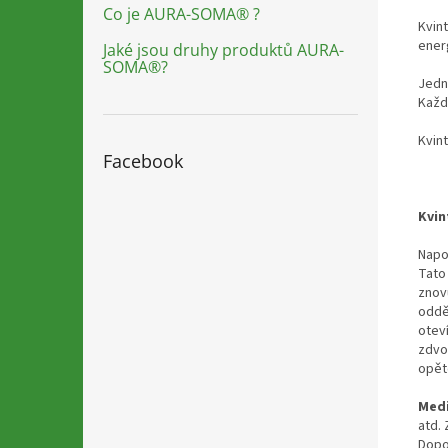
Co je AURA-SOMA® ?
Kvint
energ
Jaké jsou druhy produktů AURA-
SOMA®?
Jedn
Každ
Kvin
Facebook
Kvin
Napo
Tato
znov
oddě
otev
zdvo
opět
Med
atd.
Dopo