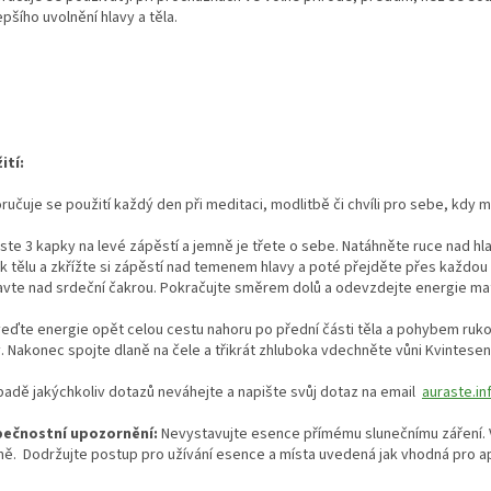
epšího uvolnění hlavy a těla.
ití:
učuje se použití každý den při meditaci, modlitbě či chvíli pro sebe, kdy 
ste 3 kapky na levé zápěstí a jemně je třete o sebe.
Natáhněte ruce nad hl
k tělu a zkřížte si zápěstí nad temenem hlavy a poté přejděte přes každou z 
avte nad srdeční čakrou. Pokračujte směrem dolů a odevzdejte energie ma
veďte energie opět celou cestu nahoru po přední části těla a pohybem ruk
y.
Nakonec spojte dlaně na čele a třikrát zhluboka vdechněte vůni Kvintesen
ípadě jakýchkoliv dotazů neváhejte a napište svůj dotaz na email
auraste.i
ečnostní upozornění:
Nevystavujte esence přímému slunečnímu záření. V
řně. Dodržujte postup pro užívání esence a místa uvedená jak vhodná pro ap