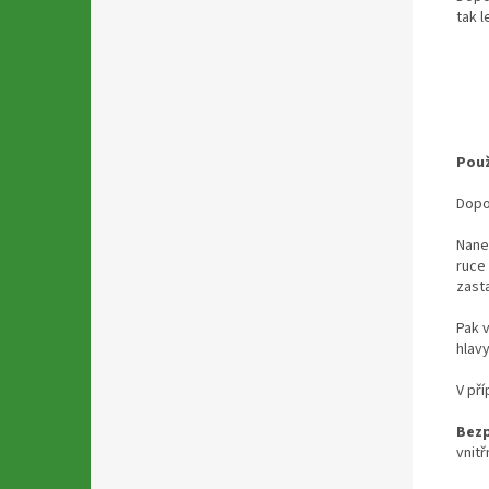
tak l
Použ
Dopor
Nane
ruce 
zast
Pak 
hlav
V př
Bezp
vnit