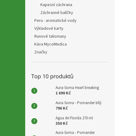
n
Kapesní záchrana
e
Záchranné balíčky
l
Peru - aromatické vody
Výkladové karty
Runové talismany
Káva MycoMedica
Značky
Top 10 produktů
Aura-Soma Heart breaking
1 690 Kč
Aura-Soma - Pomander bílý
796 Kč
Agua de Florida 270 ml
350 Kč
Aura-Soma - Pomander