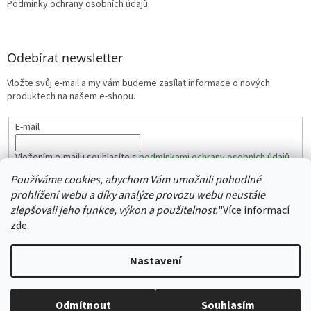
Podmínky ochrany osobních údajů
Odebírat newsletter
Vložte svůj e-mail a my vám budeme zasílat informace o nových
produktech na našem e-shopu.
E-mail
Vložením e-mailu souhlasíte s
podmínkami ochrany osobních údajů
Používáme cookies, abychom Vám umožnili pohodlné
PŘIHLÁSIT SE
prohlížení webu a díky analýze provozu webu neustále
zlepšovali jeho funkce, výkon a použitelnost.
"
Více informací
zde
.
Vytvořil Shoptet
Nastavení
Copyright 2026
Auraste
. Všechna práva vyhrazena.
Upravit
Odmítnout
Souhlasím
nastavení cookies