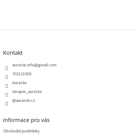
Z
á
p
a
Kontakt
t
í
auraste.info
@
gmail.com
702121003
Auraste
terapie_auraste
@auraste.cz
Informace pro vás
Obchodní podmínky