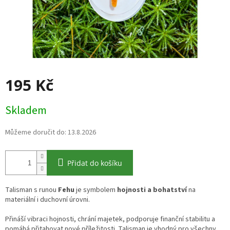
195 Kč
Měrná
Skladem
cena:
Můžeme doručit do:
13.8.2026
Přidat do košíku
Talisman s runou
Fehu
je symbolem
hojnosti a
bohatství
na
materiální i duchovní úrovni.
Přináší vibraci hojnosti, chrání majetek, podporuje finanční stabilitu a
pomáhá přitahovat nové příležitosti. Talisman je vhodný pro všechny,