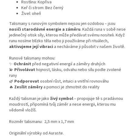
Rostlina: Kopřiva
Keř či strom: Bez černý
Živel: oheň
Talismany s runovým symbolem nejsou jen ozdobou – jsou
nosiči starodávné energie a záměru
. Každá runa v sobě nese
jedinečný otisk síly, kterou může předávat svému nositeli. Když
runu nosíme blízko těla nebo ji používáme při rituálech,
aktivujeme její vibraci
a necháváme ji působit v našem životě.
Runové talismany mohou:
✨
Ochránit
před negativní energií a záměry druhých
💫
Přivolávat
hojnost, lásku, odvahu nebo sílu podle zvolené
runy
🌿
Podporovat
osobní růst, intuici a vnitřní rovnováhu
🔥
Zesílit záměry
a pomoci je zhmotnit do reality
Každý talisman je jako
živý symbol
– propojuje tě s pradávnou
moudrostí, připomíná tvůj záměr a nese energii, kterou mu
vědomě vložíš.
Rozměr talismanu: 2,5 mm x 1,7 mm
Originální výrobky od Auraste.